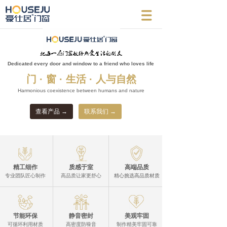
Dedicated every door and window to a friend who loves life
门 · 窗 · 生活
·
人与自然
Harmonious coexistence between humans and nature
查看产品 →
联系我们 →
精工细作
质感于室
高端品质
专业团队匠心制作
高品质让家更舒心
精心挑选高品质材质
节能环保
静音密封
美观牢固
可循环利用材质
高密度防噪音
制作精美牢固可靠