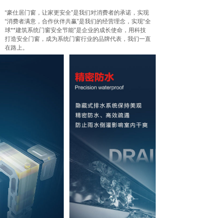
“豪仕居门窗，让家更安全”是我们对消费者的承诺，实现
“消费者满意，合作伙伴共赢”是我们的经营理念，
实现“全
球**建筑系统门窗安全节能”
是企业的成长使命，用科技
打造安全门窗，
成为系统门窗行业的品牌代表，我们一直
在路上。