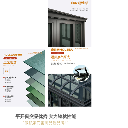
平开窗突显优势 实力铸就性能
“做私家门窗高品质品牌! ”