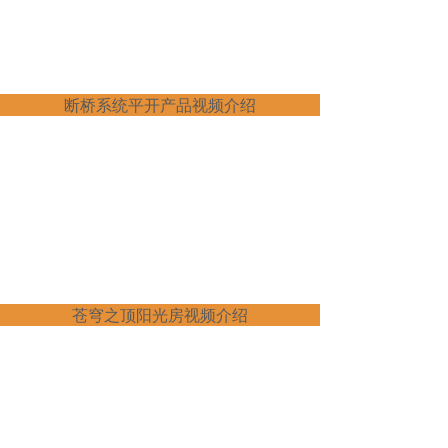
断桥系统平开产品视频介绍
苍穹之顶阳光房视频介绍