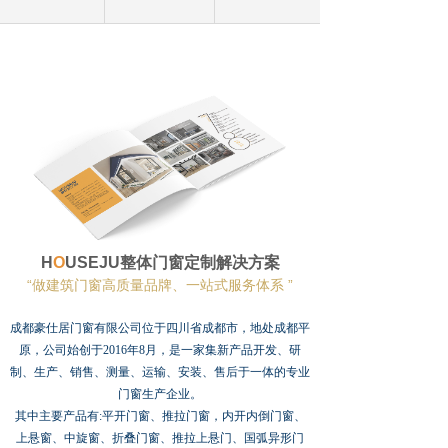
H
O
USEJU整体门窗定制解决方案
“做建筑门窗高质量品牌、一站式服务体系 ”
成都豪仕居门窗有限公司位于四川省成都市，地处成都平
原，公司始创于2016年8月，是一
家集新产品开发、研
制、生产、销售、测量、运输、安装、售后于一体的专业
门窗生产企业。
其中主要产品有:平开门窗、推拉门窗，内开内倒门窗、
上悬窗、中旋窗、折叠门窗、推拉上悬门、国弧异形门