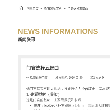
网站首页
≡
选窗避坑宝典
≡
门窗选择五部曲
NEWS INFORMATIONS
新闻资讯
门窗选择五部曲
作者:
豪仕居门窗
|
发布时间:
2026-03-30
|
352
次浏览
|
选门窗其实不用太焦虑，只要按这 5 个步骤走，基本
1. 先看型材（骨架）
这是门窗的基础，主要看厚度和材质。
厚度
：国标要求外窗壁厚 ≥1.4mm，高层或大玻璃