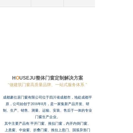
H
O
USEJU整体门窗定制解决方案
“做建筑门窗高质量品牌、一站式服务体系 ”
成都豪仕居门窗有限公司位于四川省成都市，地处成都平
原，公司始创于2016年8月，是一
家集新产品开发、研
制、生产、销售、测量、运输、安装、售后于一体的专业
门窗生产企业。
其中主要产品有:平开门窗、推拉门窗，内开内倒门窗、
上悬窗、中旋窗、折叠门窗、推拉上悬门、国弧异形门