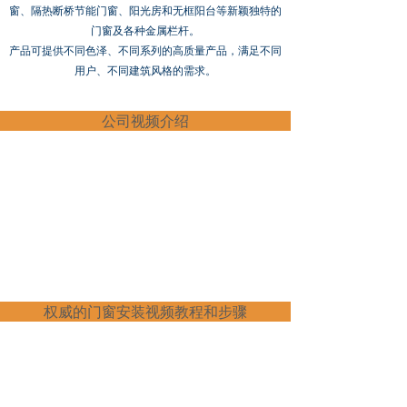
窗、隔热断桥节能门窗、阳光房和无框阳台等新颖独特的
门窗及各种金属栏杆。
产品可提供不同色泽、不同系列的高质量产品，满足不同
用户、不同建筑风格的需求。
公司视频介绍
权威的门窗安装视频教程和步骤